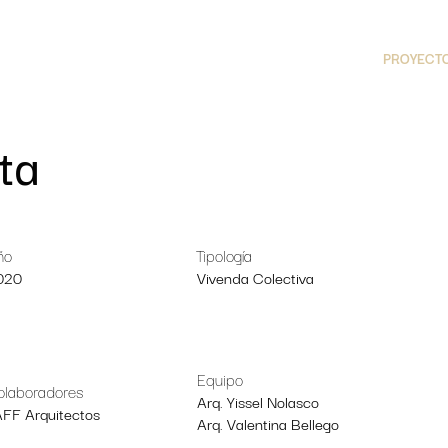
PROYECT
ta
ño
Tipología
020
Vivenda Colectiva
Equipo
olaboradores
Arq. Yissel Nolasco
AFF Arquitectos
Arq. Valentina Bellego